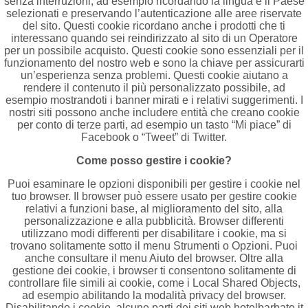
senza interruzioni, ad esempio ricordando la lingua e il Paese
selezionati e preservando l’autenticazione alle aree riservate
del sito. Questi cookie ricordano anche i prodotti che ti
interessano quando sei reindirizzato al sito di un Operatore
per un possibile acquisto. Questi cookie sono essenziali per il
funzionamento del nostro web e sono la chiave per assicurarti
un’esperienza senza problemi. Questi cookie aiutano a
rendere il contenuto il più personalizzato possibile, ad
esempio mostrandoti i banner mirati e i relativi suggerimenti. I
nostri siti possono anche includere entità che creano cookie
per conto di terze parti, ad esempio un tasto “Mi piace” di
Facebook o “Tweet” di Twitter.
Come posso gestire i cookie?
Puoi esaminare le opzioni disponibili per gestire i cookie nel
tuo browser. Il browser può essere usato per gestire cookie
relativi a funzioni base, al miglioramento del sito, alla
personalizzazione e alla pubblicità. Browser differenti
utilizzano modi differenti per disabilitare i cookie, ma si
trovano solitamente sotto il menu Strumenti o Opzioni. Puoi
anche consultare il menu Aiuto del browser. Oltre alla
gestione dei cookie, i browser ti consentono solitamente di
controllare file simili ai cookie, come i Local Shared Objects,
ad esempio abilitando la modalità privacy del browser.
Disabilitando i cookie, alcune parti dei siti web hotelbarbato.it